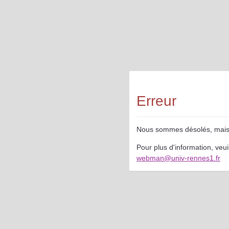
Erreur
Nous sommes désolés, mais le
Pour plus d'information, veu
webman@univ-rennes1.fr